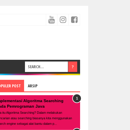
OPULER POST
ARSIP
mplementasi Algoritma Searching
ada Pemrograman Java
a itu Algoritma Searching? Dalam melakukan
ncarian atau searching biasanya kita menggunakan
arch engine sebagai alat bantu dalam p...