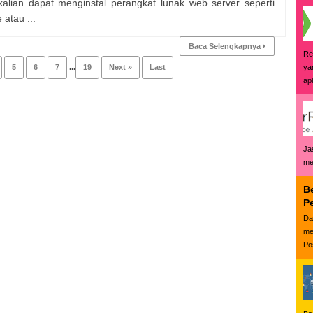
alian dapat menginstal perangkat lunak web server seperti
atau ...
Baca Selengkapnya
Re
ya
5
6
7
...
19
Next »
Last
ap
Ja
me
B
P
Da
me
Po