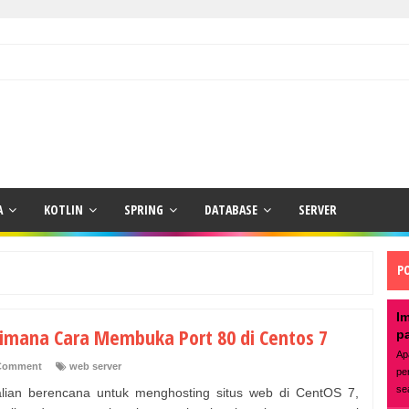
A
KOTLIN
SPRING
DATABASE
SERVER
P
I
imana Cara Membuka Port 80 di Centos 7
p
Ap
Comment
web server
pe
se
alian berencana untuk menghosting situs web di CentOS 7,