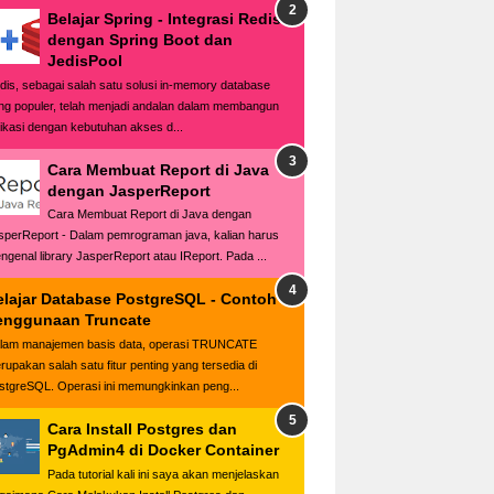
Belajar Spring - Integrasi Redis
dengan Spring Boot dan
JedisPool
dis, sebagai salah satu solusi in-memory database
ng populer, telah menjadi andalan dalam membangun
likasi dengan kebutuhan akses d...
Cara Membuat Report di Java
dengan JasperReport
Cara Membuat Report di Java dengan
sperReport - Dalam pemrograman java, kalian harus
ngenal library JasperReport atau IReport. Pada ...
elajar Database PostgreSQL - Contoh
enggunaan Truncate
lam manajemen basis data, operasi TRUNCATE
rupakan salah satu fitur penting yang tersedia di
stgreSQL. Operasi ini memungkinkan peng...
Cara Install Postgres dan
PgAdmin4 di Docker Container
Pada tutorial kali ini saya akan menjelaskan