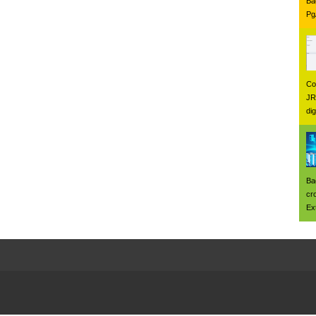
Ba
Pg
Co
JR
di
Ba
cr
Ex