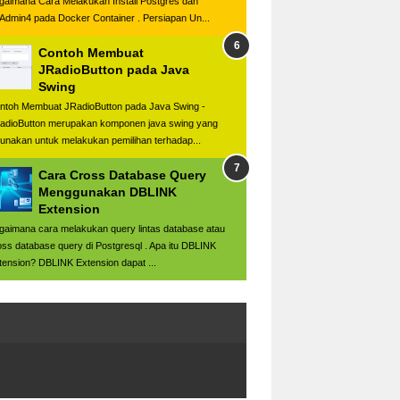
gaimana Cara Melakukan Install Postgres dan
Admin4 pada Docker Container . Persiapan Un...
Contoh Membuat
JRadioButton pada Java
Swing
ntoh Membuat JRadioButton pada Java Swing -
adioButton merupakan komponen java swing yang
gunakan untuk melakukan pemilihan terhadap...
Cara Cross Database Query
Menggunakan DBLINK
Extension
gaimana cara melakukan query lintas database atau
oss database query di Postgresql . Apa itu DBLINK
tension? DBLINK Extension dapat ...