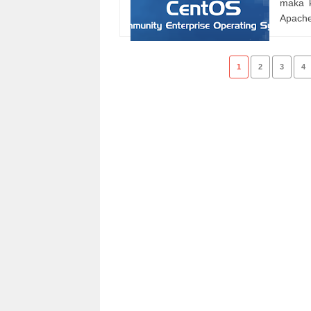
maka k
Apache 
1
2
3
4